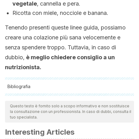
vegetale
, cannella e pera.
Ricotta con miele, nocciole e banana.
Tenendo presenti queste linee guida, possiamo
creare una colazione più sana velocemente e
senza spendere troppo. Tuttavia, in caso di
dubbio,
è meglio chiedere consiglio a un
nutrizionista.
Bibliografia
Tutte le fonti citate sono state esaminate a fondo dal nostro
team per garantirne la qualità, l'affidabilità, l'attualità e la
Questo testo è fornito solo a scopo informativo e non sostituisce
la consultazione con un professionista. In caso di dubbi, consulta il
validità. La bibliografia di questo articolo è stata considerata
tuo specialista.
affidabile e di precisione accademica o scientifica.
Interesting Articles
Affinita, A., Catalani, L., Cecchetto, G., De Lorenzo, G.,