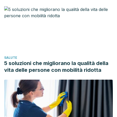
Dilillo, D., Donegani, G., Fransos, L., Lucidi, F., Mameli, C.,
Manna, E., Marconi, P., Mele, G., Minestroni, L., Montanari,
M., Morcellini, M., Rovera, G. M., Rotilio, G., Sachet, M., &
Zuccotti, G. V. (2013). Breakfast: a multidisciplinary
approach.
Italian Journal of Pediatrics
,
39
(1).
https://doi.org/10.1186/1824-7288-39-44
Berti, C., Riso, P., Brusamolino, A., & Porrini, M. (2015).
Benefits of breakfast meals and pattern of consumption on
SALUTE
satiety-related sensations in women.
International Journal
5 soluzioni che migliorano la qualità della
of Food Sciences and Nutrition
,
66
(7), 837-844.
vita delle persone con mobilità ridotta
https://doi.org/10.3109/09637486.2015.1093611
Delley, M., & Brunner, T. (2019). Breakfast eating patterns
and drivers of a healthy breakfast
composition.
Appetite
,
137
, 90-98.
https://doi.org/10.1016/j.appet.2019.02.006
Gibney, M. J., Barr, S. I., Drewnowski, A., Fagt, S.,