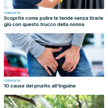
Livingstone, M. B. E., Masset, G., Moreiras, G. V., Moreno, L.
A., Smith, J., Vieux, F., Thielecke, F., & Hopkins, S. (2018).
CURIOSITÀ
Breakfast in Human Nutrition: The International Breakfast
Scoprite come pulire le tende senza tirarle
Research Initiative.
Nutrients
,
10
(5),
giù con questo trucco della nonna
559.
https://doi.org/10.3390/nu10050559
Hu, F. B. (2010). Are refined carbohydrates worse than
saturated fat?
The American Journal of Clinical
Nutrition
,
91
(6), 1541-1542.
https://doi.org/10.3945/ajcn.2010.29622
López-Sobaler, A. M., Cuadrado-Soto, E., Peral-Suárez, Á.,
Aparicio, A., & Ortega, R. M. (2018). Importancia del
desayuno en la mejora nutricional y sanitaria de la
CURIOSITÀ
población.
Nutricion
10 cause del prurito all'inguine
Hospitalaria
,
35
(6).
https://doi.org/10.20960/nh.2278
Stanhope, K. L. (2016). Sugar consumption, metabolic
disease and obesity: The state of the controversy.
Critical