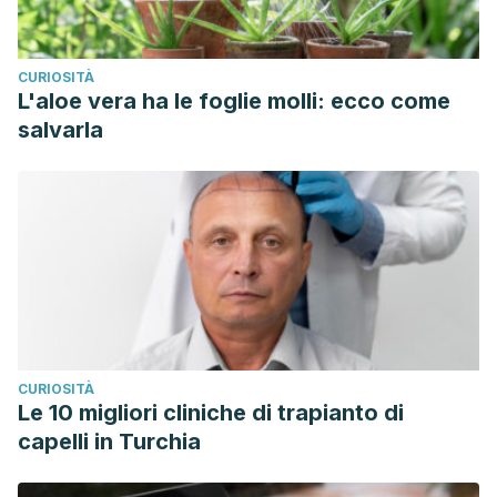
Sifuentes-Penagos, Gabriel, León-Vásquez, Susan, &
Paucar-Menacho, Luz María. (2015). Estudio de la Maca
CURIOSITÀ
(Lepidium meyenii Walp.): cultivo andino con propiedades
L'aloe vera ha le foglie molli: ecco come
terapéuticas.
Scientia Agropecuaria
,
6
(2), 131-
salvarla
140.
https://dx.doi.org/10.17268/sci.agropecu.2015.02.06
CURIOSITÀ
Le 10 migliori cliniche di trapianto di
capelli in Turchia