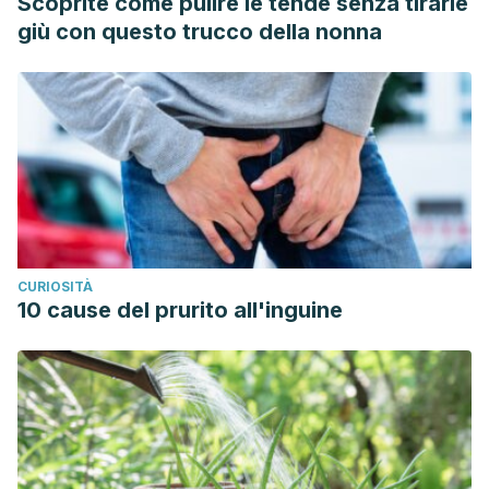
Scoprite come pulire le tende senza tirarle
espermatogénesis y la calidad espermática en sujetos
giù con questo trucco della nonna
diagnosticados con infertilidad: estudio de serie de casos.
BIOFARBO [revista en la Internet]. 2010 Dic [citado 2018
Dic 17] ; 18(2): 61-70. Disponible en:
http://www.revistasbolivianas.org.bo/scielo.php?
script=sci_arttext&
;pid=S1813-
53632010000200007&lng=es.
Rojas J Sara, Lopera V Johan Sebastián, Cardona V
Jonathan, Vargas G Natalia, Hormaza A Marfa Patricia.
CURIOSITÀ
Síndrome metabólico en la menopausia, conceptos clave.
10 cause del prurito all'inguine
Rev. chil. obstet. ginecol. [Internet]. 2014 [citado 2018
Dic 17] ; 79( 2 ): 121-128. Disponible en:
https://scielo.conicyt.cl/scielo.php?
script=sci_arttext&
;pid=S0717-
75262014000200010&lng=es.
http://dx.doi.org/10.4067/S0717-75262014000200010.