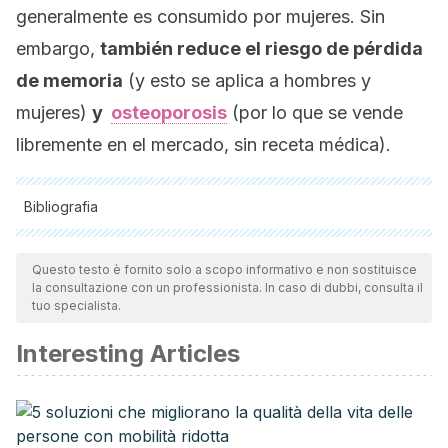
generalmente es consumido por mujeres.
Sin
embargo,
también reduce el riesgo de pérdida
de memoria
(y esto se aplica a hombres y
mujeres)
y
osteoporosis
(por lo que se vende
libremente en el mercado, sin receta médica).
Bibliografia
Tutte le fonti citate sono state esaminate a fondo dal nostro
team per garantirne la qualità, l'affidabilità, l'attualità e la
Questo testo è fornito solo a scopo informativo e non sostituisce
la consultazione con un professionista. In caso di dubbi, consulta il
validità. La bibliografia di questo articolo è stata considerata
tuo specialista.
affidabile e di precisione accademica o scientifica.
Interesting Articles
Gonzales Gustavo F, Villaorduña Leonidas, Gasco Manuel,
Rubio Julio, Gonzales Carla. Maca (Lepidium meyenii
Walp), una revisión sobre sus propiedades biológicas.
Rev. perú. med. exp. salud publica [Internet]. 2014 Ene