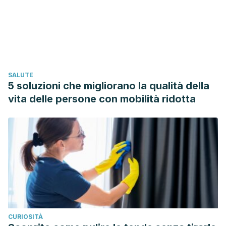
[citado 2018 Dic 17] ; 31( 1 ): 100-110. Disponible en:
http://www.scielo.org.pe/scielo.php?
script=sci_arttext&
;pid=S1726-
46342014000100015&lng=es.
Leiva-Revilla Johanna, Guerra-Castañon Félix, Olcese-Mori
SALUTE
Paola, Lozada Iván, Rubio Julio, Gonzales Carla et al .
5 soluzioni che migliorano la qualità della
Efecto de la maca roja (Lepidium meyenii) sobre los
vita delle persone con mobilità ridotta
niveles de IFN-γ en ratas ovariectomizadas. Rev. perú.
med. exp. salud publica [Internet]. 2014 Oct [citado 2018
Dic 17] ; 31( 4 ): 683-688. Disponible en:
http://www.scielo.org.pe/scielo.php?
script=sci_arttext&
;pid=S1726-
46342014000400010&lng=es.
Quelca Tancara Beatriz, Solares Espinoza Magali, Cortez
Jacqueline, Velez Grover, Salcedo Yolanda, Salinas Ana
CURIOSITÀ
María et al . Efecto de Lepidium meyenii (Maca) sobre la