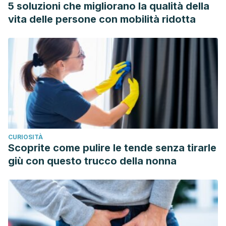
5 soluzioni che migliorano la qualità della
parameters associated with acne vulgaris: a randomized,
vita delle persone con mobilità ridotta
investigator masked, controlled trial. J Am Acad Dermatol,
2007. 57 (2): 247-56.
CURIOSITÀ
Scoprite come pulire le tende senza tirarle
giù con questo trucco della nonna