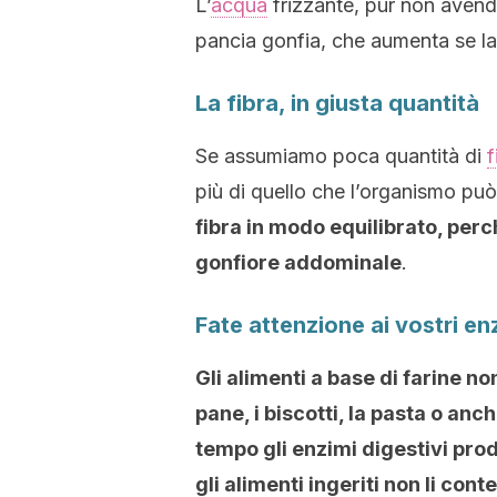
L’
acqua
frizzante, pur non avend
pancia gonfia, che aumenta se la
La fibra, in giusta quantità
Se assumiamo poca quantità di
f
più di quello che l’organismo può
fibra in modo equilibrato, per
gonfiore addominale
.
Fate attenzione ai vostri enz
Gli alimenti a base di farine non
pane, i biscotti, la pasta o anc
tempo gli enzimi digestivi
prod
gli alimenti ingeriti non li con