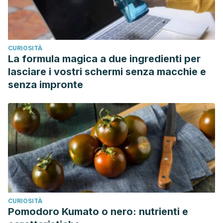
CURIOSITÀ
La formula magica a due ingredienti per
lasciare i vostri schermi senza macchie e
senza impronte
CURIOSITÀ
Pomodoro Kumato o nero: nutrienti e