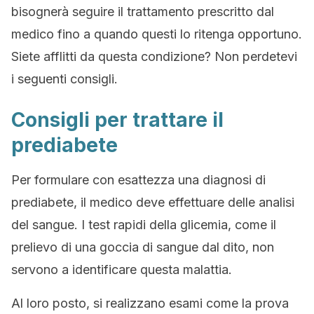
bisognerà seguire il trattamento prescritto dal
medico fino a quando questi lo ritenga opportuno.
Siete afflitti da questa condizione? Non perdetevi
i seguenti consigli.
Consigli per trattare il
prediabete
Per formulare con esattezza una diagnosi di
prediabete, il medico deve effettuare delle analisi
del sangue. I test rapidi della glicemia, come il
prelievo di una goccia di sangue dal dito, non
servono a identificare questa malattia.
Al loro posto, si realizzano esami come la prova