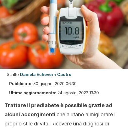
Scritto
Daniela Echeverri Castro
Pubblicato
:
30 giugno, 2020 06:30
Ultimo aggiornamento:
24 agosto, 2022 13:30
Trattare il prediabete è possibile grazie ad
alcuni accorgimenti
che aiutano a migliorare il
proprio stile di vita. Ricevere una diagnosi di