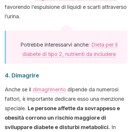
favorendo l’espulsione di liquidi e scarti attraverso
l’urina.
Potrebbe interessarvi anche:
Dieta per il
diabete di tipo 2, nutrienti da includere
4. Dimagrire
Anche se il
dimagrimento
dipende da numerosi
fattori, è importante dedicare esso una menzione
speciale.
Le persone affette da sovrappeso e
obesità corrono un rischio maggiore di
sviluppare diabete e disturbi metabolici.
In