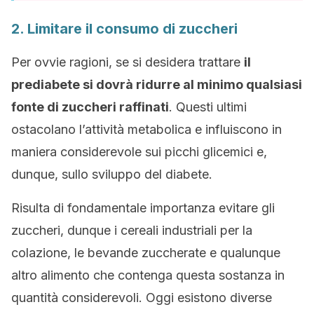
2. Limitare il consumo di zuccheri
Per ovvie ragioni, se si desidera trattare
il
prediabete si dovrà ridurre al minimo qualsiasi
fonte di zuccheri raffinati
. Questi ultimi
ostacolano l’attività metabolica e influiscono in
maniera considerevole sui picchi glicemici e,
dunque, sullo sviluppo del diabete.
Risulta di fondamentale importanza evitare gli
zuccheri, dunque i cereali industriali per la
colazione, le bevande zuccherate e qualunque
altro alimento che contenga questa sostanza in
quantità considerevoli. Oggi esistono diverse