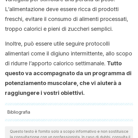
L’alimentazione deve essere ricca di prodotti
freschi, evitare il consumo di alimenti processati,
troppo calorici e pieni di zuccheri semplici.
Inoltre, può essere utile seguire protocolli
alimentari come il digiuno intermittente, allo scopo
di ridurre l’apporto calorico settimanale.
Tutto
questo va accompagnato da un programma di
potenziamento muscolare, che vi aiuterà a
raggiungere i vostri obiettivi.
Bibliografia
Tutte le fonti citate sono state esaminate a fondo dal nostro
team per garantirne la qualità, l'affidabilità, l'attualità e la
Questo testo è fornito solo a scopo informativo e non sostituisce
la consultazione con un professionista. In caso di dubbi, consulta il