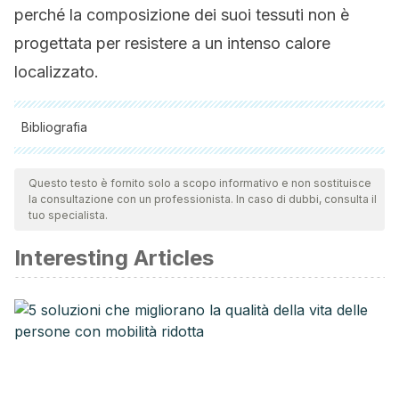
perché la composizione dei suoi tessuti non è
progettata per resistere a un intenso calore
localizzato.
Bibliografia
Tutte le fonti citate sono state esaminate a fondo dal nostro
team per garantirne la qualità, l'affidabilità, l'attualità e la
Questo testo è fornito solo a scopo informativo e non sostituisce
la consultazione con un professionista. In caso di dubbi, consulta il
validità. La bibliografia di questo articolo è stata considerata
tuo specialista.
affidabile e di precisione accademica o scientifica.
Interesting Articles
Ballard, A. (2021) ¿Eres alérgica a tu traje de baño?
Asociación Nacional de Eczema
.
https://nationaleczema.org/blog/swimsuit-allergies/
Bockmühl, D. P., Schages, J., & Rehberg, L. (2019). Laundry
and textile hygiene in healthcare and beyond.
Microbial
cell (Graz, Austria)
,
6
(7), 299–306.