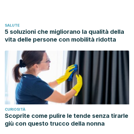
https://doi.org/10.15698/mic2019.07.682
Christopher D. Heaney, Elizabeth Sams, Steve Wing, Steve
Marshall, Kristen Brenner, Alfred P. Dufour, Timothy J.
SALUTE
Wade. (2009). Contact With Beach Sand Among
5 soluzioni che migliorano la qualità della
Beachgoers and Risk of Illness.
American Journal of
vita delle persone con mobilità ridotta
Epidemiology
, 170(2), 164–172.
https://doi.org/10.1093/aje/kwp152
Instituto Textil Nacional. (2019). ¿Qué es el poliéster?
Instituto Textil Nacional.
https://www.institutotextilnacional.com/2019/09/11/que-es-
el-poliester/
CURIOSITÀ
Scoprite come pulire le tende senza tirarle
giù con questo trucco della nonna