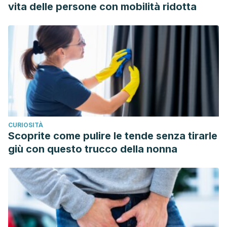
Activity, and Abdominal Adipose Tissue
vita delle persone con mobilità ridotta
Deposition.
Medicine and Science in Sports and
Exercise
,
49
(3), 450–458.
https://www.ncbi.nlm.nih.gov/pmc/articles/PMC5315590/
CURIOSITÀ
Scoprite come pulire le tende senza tirarle
giù con questo trucco della nonna