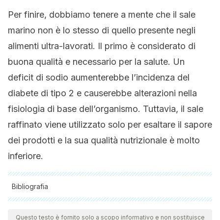
Per finire, dobbiamo tenere a mente che il sale
marino non è lo stesso di quello presente negli
alimenti ultra-lavorati. Il primo è considerato di
buona qualità e necessario per la salute. Un
deficit di sodio aumenterebbe l’incidenza del
diabete di tipo 2 e causerebbe alterazioni nella
fisiologia di base dell’organismo. Tuttavia, il sale
raffinato viene utilizzato solo per esaltare il sapore
dei prodotti e la sua qualità nutrizionale è molto
inferiore.
Bibliografia
Tutte le fonti citate sono state esaminate a fondo dal nostro
team per garantirne la qualità, l'affidabilità, l'attualità e la
Questo testo è fornito solo a scopo informativo e non sostituisce