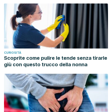
adulto adquirida en la comunidad. Rev. Med. Clin. Condes.
2014;25(3). Disponible en
https://reader.elsevier.com/reader/sd/pii/S07168640147007
token=94FE62620D961C62BBE2FED513729AA20B8BA2B04B
east-1&originCreation=20221025012754.
CURIOSITÀ
Scoprite come pulire le tende senza tirarle
giù con questo trucco della nonna