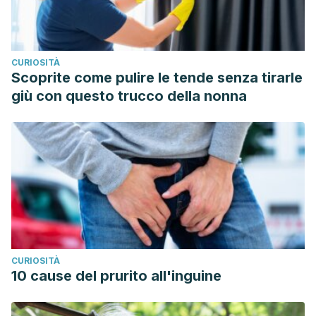
Prospective Study of Colonic Irrigation for the Treatment of
Defaecation Disorders; British Journal of Surgery; 95 (Issue
10): 1273 – 1279; 2008.
CURIOSITÀ
Manon, M.; Autointoxication and Historical Precursors of the
Scoprite come pulire le tende senza tirarle
Microbiome–Gut–Brain Axis; Microbial Ecology in Health
giù con questo trucco della nonna
and Disease; 29 (Issue 2); 2018.
Transcom S.L. San Sebastián; Hidroterapia del Intestino
Grueso con Hydro-Colon; Natura Medicatrix; 36; 1994.
CURIOSITÀ
10 cause del prurito all'inguine