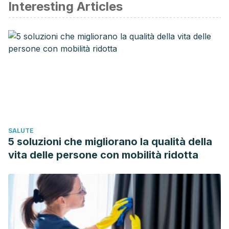
Interesting Articles
Araujo, M.; Kraemer, P.; Evidencia Científica sobre la
Efectividad y Seguridad de la Hidroterapia Colónica y la
Mesoterapia; Unidad de Evaluación de Tecnologías de
Salud; 2006.
Ernst, E.; Colonic Irrigation and the Theory of
Autoitoxication: a Triumph of Ignorance over Science;
Journal of Clinical Gastroenterology; 24 (4): 196 – 198;
1997.
Jarvis, W.; Colonic Irrigation; National Council Against Fraud;
SALUTE
2000.
5 soluzioni che migliorano la qualità della
Barret, S.; Gastrointestinal Quackery: Colonics, Laxatives
vita delle persone con mobilità ridotta
and More; Quackwatch; 2010.
Hsu, H.; Leung, W.; Hu, G.; Treatment of Irritable Bowel
Syndrome with a Novel Colonic Irrigation System: a Pilot
Study; Techniques in Coloproctology; 20: 551 – 557; 2016.
Koch, S.; Melenhorst, J.; van Gemert, W.; Baeten, C.;