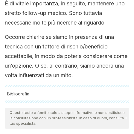
È di vitale importanza, in seguito, mantenere uno
stretto follow-up medico. Sono tuttavia
necessarie molte più ricerche al riguardo.
Occorre chiarire se siamo in presenza di una
tecnica con un fattore di rischio/beneficio
accettabile, in modo da poterla considerare come
un’opzione. O se, al contrario, siamo ancora una
volta influenzati da un mito.
Bibliografia
Tutte le fonti citate sono state esaminate a fondo dal nostro
team per garantirne la qualità, l'affidabilità, l'attualità e la
Questo testo è fornito solo a scopo informativo e non sostituisce
la consultazione con un professionista. In caso di dubbi, consulta il
validità. La bibliografia di questo articolo è stata considerata
tuo specialista.
affidabile e di precisione accademica o scientifica.