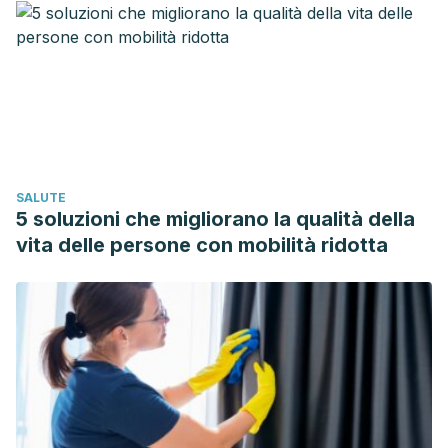
Journal of Midwifery and Women’s Health.
https://doi.org/10.1016/j.jmwh.2006.01.004
Bayles, B., & Usatine, R. (2009). Evening primrose oil.
American Family Physician.
https://doi.org/10.1136/bmj.309.6966.1437a
Trobisch, P., Suess, O., & Schwab, F. (2010). Idiopathic
scoliosis. Deutsches Ärzteblatt International.
SALUTE
https://doi.org/10.3238/arztebl.2010.0875
5 soluzioni che migliorano la qualità della
Bischoff, S. C., & Feuser, K. (2012). Food Allergy and
vita delle persone con mobilità ridotta
Intolerance. In Textbook of Clinical Gastroenterology and
Hepatology: Second Edition.
https://doi.org/10.1002/9781118321386.ch38