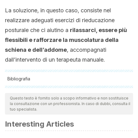
La soluzione, in questo caso, consiste nel
realizzare adeguati esercizi di rieducazione
posturale che ci aiutino a
rilassarci, essere più
flessibili e rafforzare la muscolatura della
schiena e dell’addome
, accompagnati
dall’intervento di un terapeuta manuale.
Bibliografia
Tutte le fonti citate sono state esaminate a fondo dal nostro
team per garantirne la qualità, l'affidabilità, l'attualità e la
Questo testo è fornito solo a scopo informativo e non sostituisce
la consultazione con un professionista. In caso di dubbi, consulta il
validità. La bibliografia di questo articolo è stata considerata
tuo specialista.
affidabile e di precisione accademica o scientifica.
Interesting Articles
Dennehy, C. E. (2006). The Use of Herbs and Dietary
Supplements in Gynecology:An Evidence-Based Review.