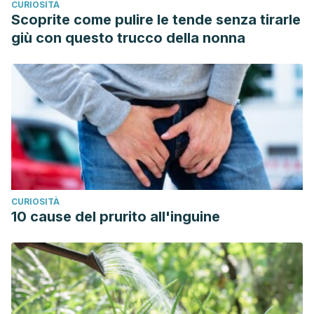
CURIOSITÀ
Scoprite come pulire le tende senza tirarle
giù con questo trucco della nonna
CURIOSITÀ
10 cause del prurito all'inguine