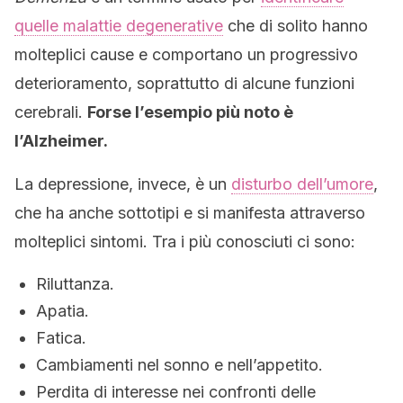
quelle malattie degenerative
che di solito hanno
molteplici cause e comportano un progressivo
deterioramento, soprattutto di alcune funzioni
cerebrali.
Forse l’esempio più noto è
l’Alzheimer.
La depressione, invece, è un
disturbo dell’umore
,
che ha anche sottotipi e si manifesta attraverso
molteplici sintomi. Tra i più conosciuti ci sono:
Riluttanza.
Apatia.
Fatica.
Cambiamenti nel sonno e nell’appetito.
Perdita di interesse nei confronti delle