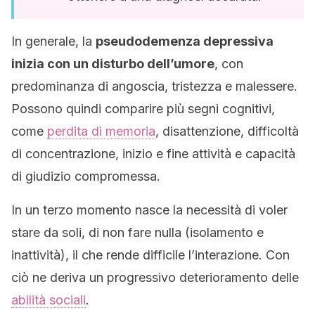
In generale, la
pseudodemenza depressiva
inizia con un disturbo dell’umore
, con
predominanza di angoscia, tristezza e malessere.
Possono quindi comparire più segni cognitivi,
come
perdita di memoria
, disattenzione, difficoltà
di concentrazione, inizio e fine attività e capacità
di giudizio compromessa.
In un terzo momento nasce la necessità di voler
stare da soli, di non fare nulla (isolamento e
inattività), il che rende difficile l’interazione. Con
ciò ne deriva un progressivo deterioramento delle
abilità sociali
.