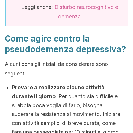
Leggi anche:
Disturbo neurocognitivo e
demenza
Come agire contro la
pseudodemenza depressiva?
Alcuni consigli iniziali da considerare sono i
seguenti:
Provare a realizzare alcune attività
durante il giorno
. Per quanto sia difficile e
si abbia poca voglia di farlo, bisogna
superare la resistenza al movimento. Iniziare
con attività semplici di breve durata, come
fare una passeggiata per 10 minuti al giorno,