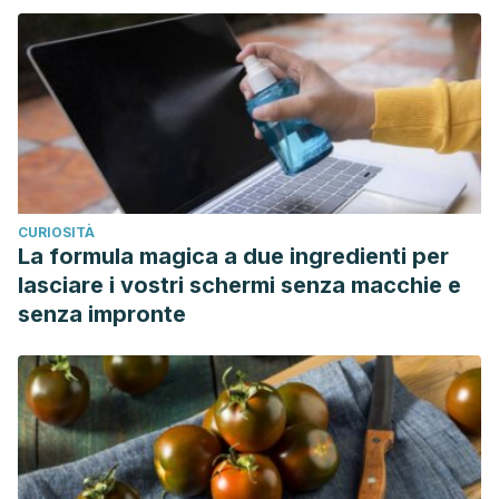
CURIOSITÀ
La formula magica a due ingredienti per
lasciare i vostri schermi senza macchie e
senza impronte