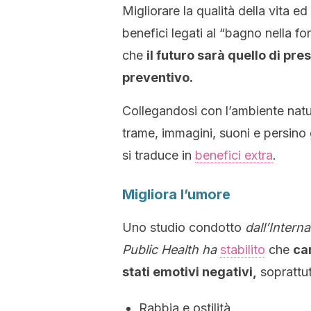
Migliorare la qualità della vita ed
benefici legati al “bagno nella for
che
il futuro sarà quello di pr
preventivo.
Collegandosi con l’ambiente natur
trame, immagini, suoni e persino g
si traduce in
benefici extra
.
Migliora l’umore
Uno studio condotto
dall’Intern
Public Health ha
stabilito
che
ca
stati emotivi negativi,
soprattut
Rabbia e ostilità.