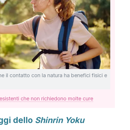
 il contatto con la natura ha benefici fisici e
resistenti che non richiedono molte cure
ggi dello
Shinrin Yoku