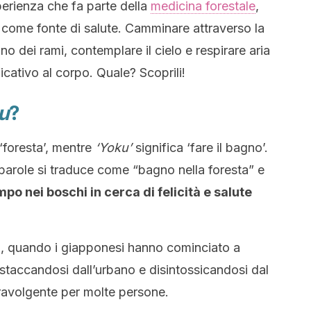
sperienza che fa parte della
medicina forestale
,
e come fonte di salute. Camminare attraverso la
no dei rami, contemplare il cielo e respirare aria
icativo al corpo. Quale? Scoprili!
u
?
 ‘foresta’, mentre
‘Yoku’
significa ‘fare il bagno’.
arole si traduce come “bagno nella foresta” e
po nei boschi in cerca di felicità e salute
80, quando i giapponesi hanno cominciato a
 staccandosi dall’urbano e disintossicandosi dal
avolgente per molte persone.