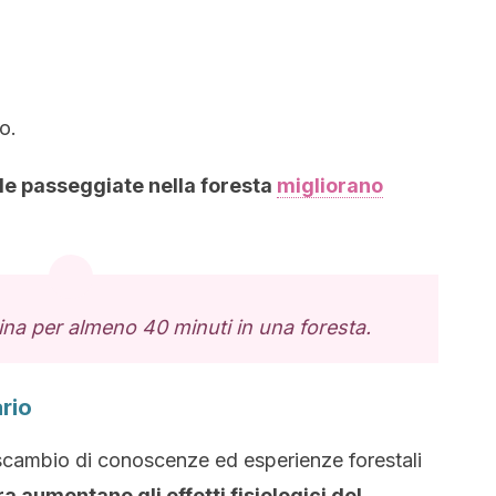
o.
le passeggiate nella foresta
migliorano
na per almeno 40 minuti in una foresta.
rio
scambio di conoscenze ed esperienze forestali
ra aumentano gli effetti fisiologici del