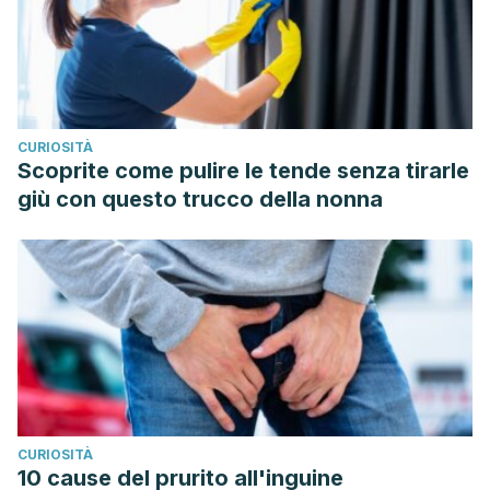
Bol. Serv. Plagas, 6: 123-139. 1980. Disponible en:
https://www.miteco.gob.es/ministerio/pags/Biblioteca/Revis
06-02-123-139.pdf
CURIOSITÀ
Scoprite come pulire le tende senza tirarle
giù con questo trucco della nonna
CURIOSITÀ
10 cause del prurito all'inguine