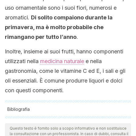
uso ornamentale sono i suoi fiori, numerosi e
aromatici.
Di solito compaiono durante la
primavera, ma è molto probabile che
rimangano per tutto l’anno
.
Inoltre, insieme ai suoi frutti, hanno componenti
utilizzati nella
medicina naturale
e nella
gastronomia, come le vitamine C ed E, i sali e gli
oli essenziali. È comune produrre liquori e dolci
con questi componenti.
Bibliografia
Tutte le fonti citate sono state esaminate a fondo dal nostro
team per garantirne la qualità, l'affidabilità, l'attualità e la
Questo testo è fornito solo a scopo informativo e non sostituisce
la consultazione con un professionista. In caso di dubbi, consulta il
validità. La bibliografia di questo articolo è stata considerata