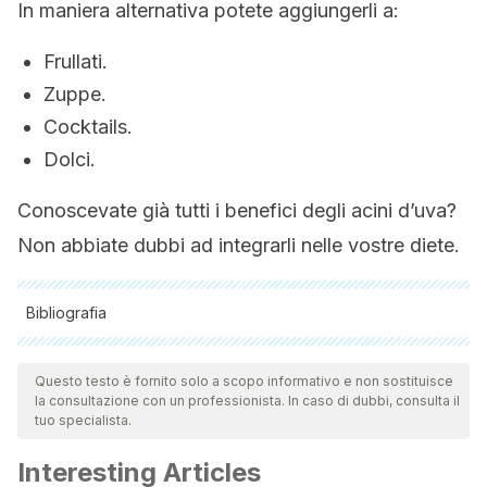
In maniera alternativa potete aggiungerli a:
Frullati.
Zuppe.
Cocktails.
Dolci.
Conoscevate già tutti i benefici degli acini d’uva?
Non abbiate dubbi ad integrarli nelle vostre diete.
Bibliografia
Tutte le fonti citate sono state esaminate a fondo dal nostro
team per garantirne la qualità, l'affidabilità, l'attualità e la
Questo testo è fornito solo a scopo informativo e non sostituisce
la consultazione con un professionista. In caso di dubbi, consulta il
validità. La bibliografia di questo articolo è stata considerata
tuo specialista.
affidabile e di precisione accademica o scientifica.
Interesting Articles
Xia, E., He, X., Li, H., Wu, S., Li, S., & Deng, G. (2013).