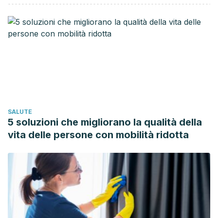
Biological Activities of Polyphenols from Grapes. In
Polyphenols in Human Health and Disease.
https://doi.org/10.1016/B978-0-12-398456-2.00005-0
Roberts, J. S., Kidd, D. R., & Padilla-Zakour, O. (2008).
Drying kinetics of grape seeds. Journal of Food
Engineering.
https://doi.org/10.1016/j.jfoodeng.2008.05.030
Ghafoor, K., Choi, Y. H., Jeon, J. Y., & Jo, I. H. (2009).
Optimization of ultrasound-assisted extraction of phenolic
SALUTE
compounds, antioxidants, and anthocyanins from grape
5 soluzioni che migliorano la qualità della
(Vitis vinifera) seeds. Journal of Agricultural and Food
vita delle persone con mobilità ridotta
Chemistry.
https://doi.org/10.1021/jf9001439