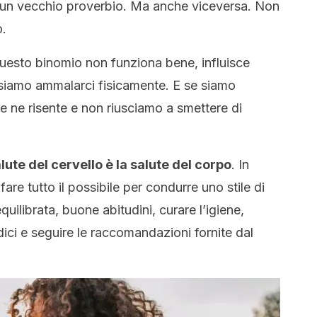
 un vecchio proverbio. Ma anche viceversa. Non
o.
esto binomio non funziona bene, influisce
ossiamo ammalarci fisicamente. E se siamo
re ne risente e non riusciamo a smettere di
alute del cervello è la salute del corpo
. In
re tutto il possibile per condurre uno stile di
uilibrata, buone abitudini, curare l’igiene,
dici e seguire le raccomandazioni fornite dal