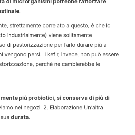
à di microrganismi potrebbe rafforzare
estinale
.
te, strettamente correlato a questo, è che lo
tto industrialmente) viene solitamente
 di pastorizzazione per farlo durare più a
ni vengono persi. Il kefir, invece, non può essere
torizzazione, perché ne cambierebbe le
mente più probiotici, si conserva di più di
iamo nei negozi. 2. Elaborazione Un’altra
la sua
durata
.