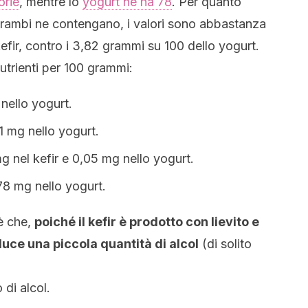
orie
, mentre lo
yogurt ne ha 78
. Per quanto
trambi ne contengano, i valori sono abbastanza
kefir, contro i 3,82 grammi su 100 dello yogurt.
nutrienti per 100 grammi:
nello yogurt.
1 mg nello yogurt.
g nel kefir e 0,05 mg nello yogurt.
,78 mg nello yogurt.
è che,
poiché il kefir è prodotto con lievito e
uce una piccola quantità di alcol
(di solito
di alcol.