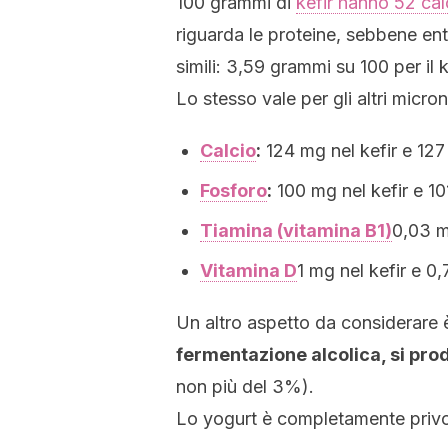
100 grammi di
kefir hanno 52 cal
riguarda le proteine, sebbene en
simili: 3,59 grammi su 100 per il 
Lo stesso vale per gli altri micro
Calcio
:
124 mg nel kefir e 127 
Fosforo
:
100 mg nel kefir e 10
Tiamina (vitamina B1)
0,03 m
Vitamina D
1 mg nel kefir e 0
Un altro aspetto da considerare 
fermentazione alcolica, si prod
non più del 3%).
Lo yogurt è completamente privo 