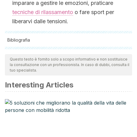
imparare a gestire le emozioni, praticare
tecniche di rilassamento
o fare sport per
liberarvi dalle tensioni.
Bibliografia
Tutte le fonti citate sono state esaminate a fondo dal nostro
team per garantirne la qualità, l'affidabilità, l'attualità e la
Questo testo è fornito solo a scopo informativo e non sostituisce
la consultazione con un professionista. In caso di dubbi, consulta il
validità. La bibliografia di questo articolo è stata considerata
tuo specialista.
affidabile e di precisione accademica o scientifica.
Interesting Articles
Cardiochirurgia, Angina, pectoris, 2012,
https://www.cardiochirurgia.com/patologie/2012/angina-
pectoris
Fondazione Umberto Veronesi, Magazine, Infarto del
miocardio, https://www.fondazioneveronesi.it/magazine/tools
della-salute/glossario-delle-malattie/infarto-del-miocardio
Prevenzione Cardiovascolare Rivista bimestrale di