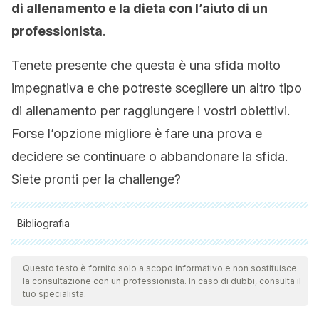
di allenamento e la dieta con l’aiuto di un
professionista
.
Tenete presente che questa è una sfida molto
impegnativa e che potreste scegliere un altro tipo
di allenamento per raggiungere i vostri obiettivi.
Forse l’opzione migliore è fare una prova e
decidere se continuare o abbandonare la sfida.
Siete pronti per la challenge?
Bibliografia
Tutte le fonti citate sono state esaminate a fondo dal nostro
team per garantirne la qualità, l'affidabilità, l'attualità e la
Questo testo è fornito solo a scopo informativo e non sostituisce
la consultazione con un professionista. In caso di dubbi, consulta il
validità. La bibliografia di questo articolo è stata considerata
tuo specialista.
affidabile e di precisione accademica o scientifica.