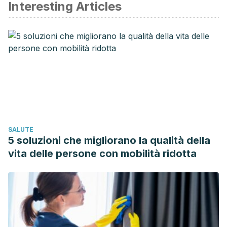
Interesting Articles
Cena H, Calder PC. Defining a Healthy Diet: Evidence for
The Role of Contemporary Dietary Patterns in Health and
Disease. Nutrients. 2020;12(2):334. Published 2020 Jan 27.
doi:10.3390/nu12020334
Meinders AJ, Meinders AE. Hoeveel water moeten we
eigenlijk drinken? [How much water do we really need to
drink?]. Ned Tijdschr Geneeskd. 2010;154:A1757. Dutch.
PMID: 20356431. Disponible en:
https://pubmed.ncbi.nlm.nih.gov/20356431/
SALUTE
Murray SB, Pila E, Mond JM, Mitchison D, Blashill AJ,
5 soluzioni che migliorano la qualità della
Sabiston CM, Griffiths S. Cheat meals: A benign or ominous
vita delle persone con mobilità ridotta
variant of binge eating behavior? Appetite. 2018 Nov
1;130:274-278. doi: 10.1016/j.appet.2018.08.026. Epub 2018
Aug 23. PMID: 30144490. Disponible en:
https://pubmed.ncbi.nlm.nih.gov/30144490/