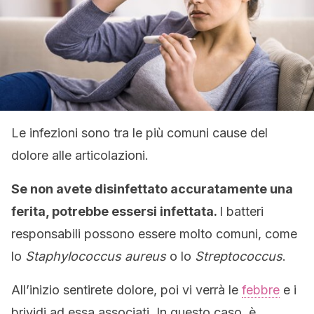
Le infezioni sono tra le più comuni cause del
dolore alle articolazioni.
Se non avete disinfettato accuratamente una
ferita, potrebbe essersi infettata.
I batteri
responsabili possono essere molto comuni, come
lo
Staphylococcus aureus
o lo
Streptococcus
.
All’inizio sentirete dolore, poi vi verrà le
febbre
e i
brividi ad essa associati. In questo caso, è