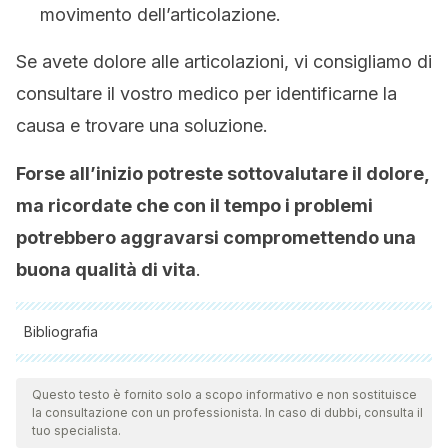
movimento dell’articolazione.
Se avete dolore alle articolazioni, vi consigliamo di
consultare il vostro medico per identificarne la
causa e trovare una soluzione.
Forse all’inizio potreste sottovalutare il dolore,
ma ricordate che con il tempo i problemi
potrebbero aggravarsi compromettendo una
buona qualità di vita
.
Bibliografia
Tutte le fonti citate sono state esaminate a fondo dal nostro
team per garantirne la qualità, l'affidabilità, l'attualità e la
Questo testo è fornito solo a scopo informativo e non sostituisce
la consultazione con un professionista. In caso di dubbi, consulta il
validità. La bibliografia di questo articolo è stata considerata
tuo specialista.
affidabile e di precisione accademica o scientifica.