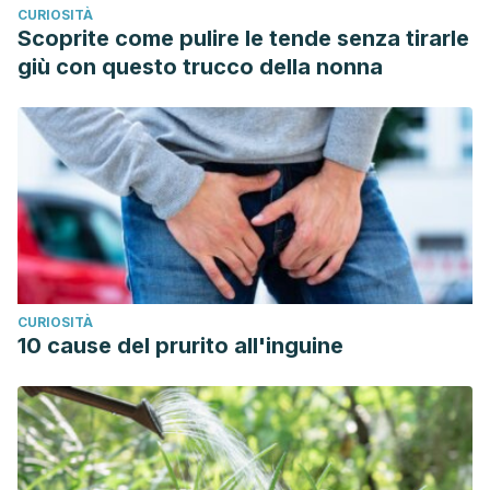
CURIOSITÀ
Los beneficios de dormir. Institutos Nacionales de Salud.
Scoprite come pulire le tende senza tirarle
Estados Unidos; 2013. https://salud.nih.gov/articulo/los-
giù con questo trucco della nonna
beneficios-de-dormir/
Psicología del color. Escuela de Arte de Vic. España.
https://perio.unlp.edu.ar/catedras/iddi/wp-
content/uploads/sites/125/2020/04/Psicologia-del-
color.pdf
Teoría del color. Goodwill Community Foundation, Inc.
https://edu.gcfglobal.org/es/conceptos-basicos-de-
diseno-grafico/teoria-del-color/1/
CURIOSITÀ
10 cause del prurito all'inguine