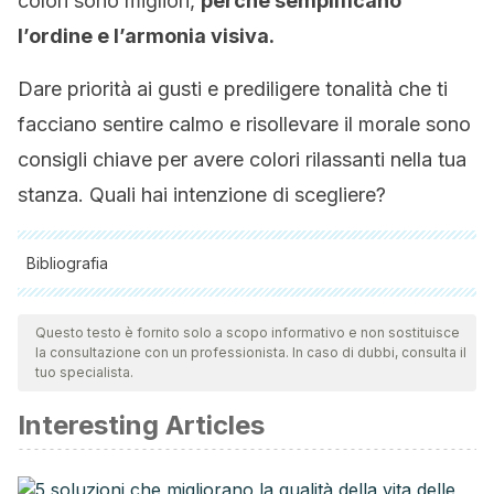
colori sono migliori,
perché semplificano
l’ordine e l’armonia visiva.
Dare priorità ai gusti e prediligere tonalità che ti
facciano sentire calmo e risollevare il morale sono
consigli chiave per avere colori rilassanti nella tua
stanza. Quali hai intenzione di scegliere?
Bibliografia
Tutte le fonti citate sono state esaminate a fondo dal nostro
team per garantirne la qualità, l'affidabilità, l'attualità e la
Questo testo è fornito solo a scopo informativo e non sostituisce
la consultazione con un professionista. In caso di dubbi, consulta il
validità. La bibliografia di questo articolo è stata considerata
tuo specialista.
affidabile e di precisione accademica o scientifica.
Interesting Articles
Fernández P. Un mundo de colores, ¿realmente influyen en
el estado de ánimo? Tecnológico de Monterrey. México;
2022.