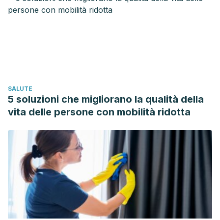
https://conecta.tec.mx/es/noticias/zacatecas/educacion/un-
mundo-de-colores-realmente-influyen-en-el-estado-de-
animo
Ishibashi K, Higashihara Y, Kitamura S, Kozaki T, Noguchi H,
Yasukouchi A. Efecto de la temperatura de color de las
fuentes de luz en el sueño de onda lenta. Revista de
SALUTE
Antropología Fisiológica y Ciencias Humanas Aplicadas.
5 soluzioni che migliorano la qualità della
Vol. 24. Núm. 2 pp. 183-186. Japón; 2005.
vita delle persone con mobilità ridotta
https://www.jstage.jst.go.jp/article/jpa/24/2/24_2_183/_article/-
char/ja/
Khana Tyagi P. Los expertos hablan: ¿Cuáles son los
colores más relajantes para pintar tu casa? Architectural
Digest. España; 2021.
https://www.revistaad.es/decoracion/articulos/expertos-
hablan-cuales-son-colores-relajantes-para-pintar-
casa/28434