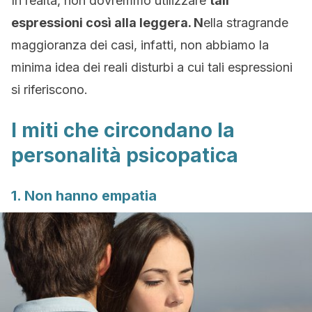
In realtà, non dovremmo utilizzare
tali
espressioni così alla leggera. N
ella stragrande
maggioranza dei casi, infatti, non abbiamo la
minima idea dei reali disturbi a cui tali espressioni
si riferiscono.
I miti che circondano la
personalità psicopatica
1. Non hanno empatia