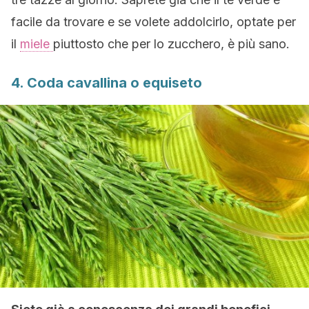
facile da trovare e se volete addolcirlo, optate per
il
miele
piuttosto che per lo zucchero, è più sano.
4. Coda cavallina o equiseto