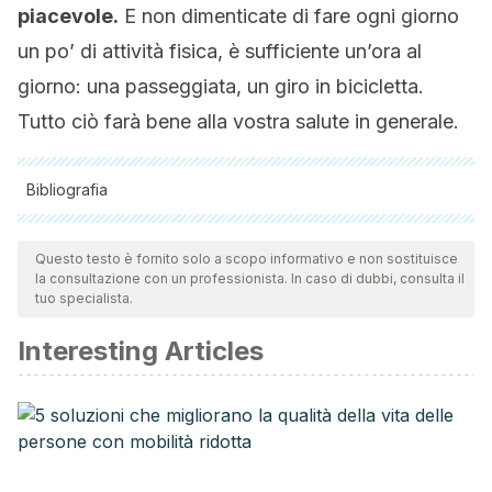
piacevole.
E non dimenticate di fare ogni giorno
un po’ di attività fisica, è sufficiente un’ora al
giorno: una passeggiata, un giro in bicicletta.
Tutto ciò farà bene alla vostra salute in generale.
Bibliografia
Tutte le fonti citate sono state esaminate a fondo dal nostro
team per garantirne la qualità, l'affidabilità, l'attualità e la
Questo testo è fornito solo a scopo informativo e non sostituisce
la consultazione con un professionista. In caso di dubbi, consulta il
validità. La bibliografia di questo articolo è stata considerata
tuo specialista.
affidabile e di precisione accademica o scientifica.
Interesting Articles
Clark, A. L., & Cleland, J. G. F. (2013). Causes and treatment
of oedema in patients with heart failure. Nature Reviews
Cardiology. https://doi.org/10.1038/nrcardio.2012.191
Von Duvillard, S. P., Braun, W. A., Markofski, M., Beneke, R.,
& Leithäuser, R. (2004). Fluids and hydration in prolonged