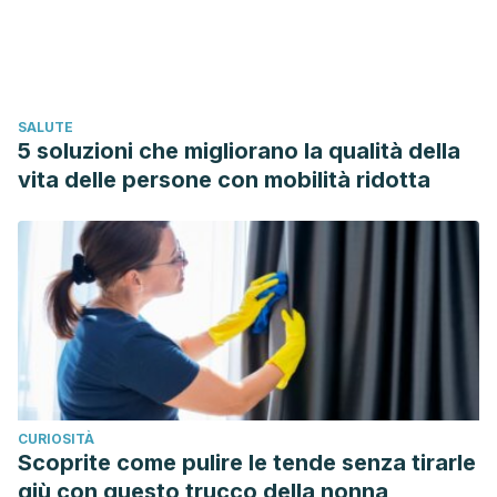
endurance performance. Nutrition.
https://doi.org/10.1016/j.nut.2004.04.011
Vallo, S., & Bartsch, G. (2014). Edema. In Urology at a
Glance. https://doi.org/10.1007/978-3-642-54859-8_7
SALUTE
Fischer, B., & Hartwich, C. (2013). Boldo. In Hagers
5 soluzioni che migliorano la qualità della
Handbuch der Pharmaceutischen Praxis.
vita delle persone con mobilità ridotta
https://doi.org/10.1007/978-3-642-47350-0_201
González-Castejón, M., Visioli, F., & Rodriguez-Casado, A.
(2012). Diverse biological activities of dandelion. Nutrition
Reviews. https://doi.org/10.1111/j.1753-4887.2012.00509.x
Cabrera, C., Artacho, R., & Giménez, R. (2006). Beneficial
effects of green tea–a review. Journal of the American
College of Nutrition.
Sandhu, N. S., Kaur, S., & Chopra, D. (2010). Equietum
CURIOSITÀ
arvense: Pharmacology and phytochemistry – a review.
Scoprite come pulire le tende senza tirarle
Asian Journal of Pharmaceutical and Clinical Research.
giù con questo trucco della nonna