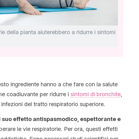
e della pianta aiuterebbero a ridurre i sintomi
uesto ingrediente hanno a che fare con la salute
ome coadiuvante per ridurre i
sintomi di bronchite
,
 infezioni del tratto respiratorio superiore.
 suo effetto antispasmodico, espettorante e
berare le vie respiratorie. Per ora, questi effetti
eddotiche. Sono necessari studi scientifici per