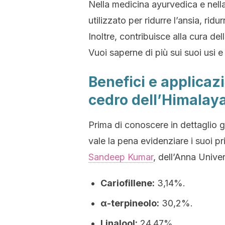
Nella medicina ayurvedica e nell
utilizzato per ridurre l’ansia, ridu
Inoltre, contribuisce alla cura de
Vuoi saperne di più sui suoi usi 
Benefici e applicazi
cedro dell’Himalay
Prima di conoscere in dettaglio gl
vale la pena evidenziare i suoi p
Sandeep Kumar
, dell’Anna Unive
Cariofillene:
3,14%.
α-terpineolo:
30,2%.
Linalool:
24,47%.