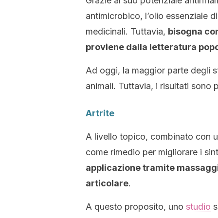
Grazie al suo potenziale antinfi
antimicrobico, l’olio essenziale 
medicinali. Tuttavia,
bisogna con
proviene dalla letteratura pop
Ad oggi, la maggior parte degli st
animali. Tuttavia, i risultati sono
Artrite
A livello topico, combinato con u
come rimedio per migliorare i sinto
applicazione tramite massaggi a
articolare
.
A questo proposito, uno
studio
s