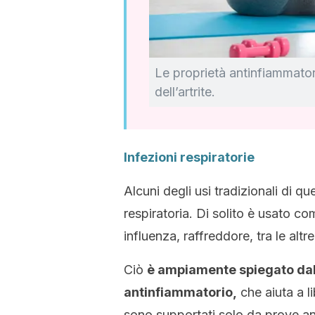
Le proprietà antinfiammatori
dell’artrite.
Infezioni respiratorie
Alcuni degli usi tradizionali di q
respiratoria. Di solito è usato c
influenza, raffreddore, tra le altre
Ciò
è ampiamente spiegato dal
antinfiammatorio,
che aiuta a li
sono supportati solo da prove an